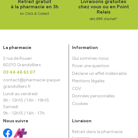
Retrait gratuit
Livraisons gratuites
à la pharmacie en 3h
chez vous ou en Point
Relais
en Click & Collect
dès 69€ d’achat*
La pharmacie
Information
2 rue de Rouen
Qui sommes-nous
60210 Grandvilliers
Poser une question
03 44 46 63 07
Déclarer un effet indésirable
contact
@
pharmacie-paque-
Mentions légales
grandvilliers.fr
CGV
Lundi au vendredi
Données personnelles
9h - 12h15 / 14h - 19h15
Cookies
Samedi
9h - 12h15 / 14h - 17h
Nous suivre
Livraison
Retrait dans la pharmacie