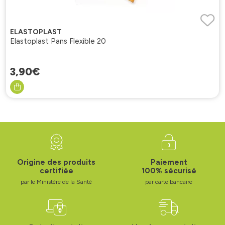
ELASTOPLAST
Elastoplast Pans Flexible 20
3
,
90
€
Origine des produits
Paiement
certifiée
100% sécurisé
par le Ministère de la Santé
par carte bancaire