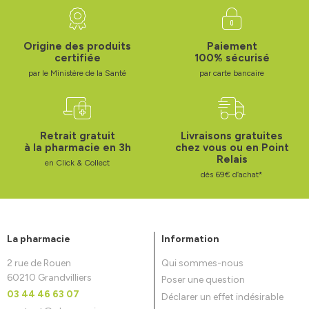
Origine des produits
Paiement
certifiée
100% sécurisé
par le Ministère de la Santé
par carte bancaire
Retrait gratuit
Livraisons gratuites
à la pharmacie en 3h
chez vous ou en Point
Relais
en Click & Collect
dès 69€ d’achat*
La pharmacie
Information
2 rue de Rouen
Qui sommes-nous
60210 Grandvilliers
Poser une question
03 44 46 63 07
Déclarer un effet indésirable