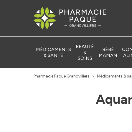
Pharmacie Pa
BEAUTÉ
MÉDICAMENTS
BÉBÉ
COM
&
& SANTÉ
MAMAN
ALI
SOINS
Pharmacie Paque Grandvilliers
Médicaments & sa
Aquar