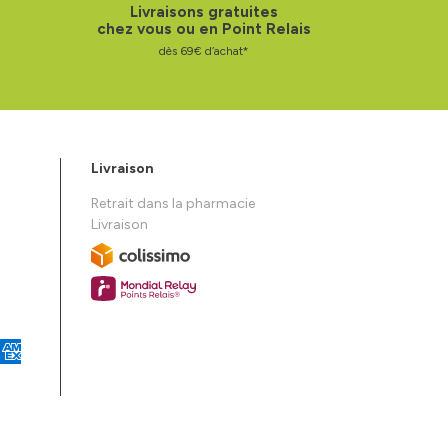
Livraisons gratuites
chez vous ou en Point Relais
dès 69€ d’achat*
Livraison
Retrait dans la pharmacie
Livraison