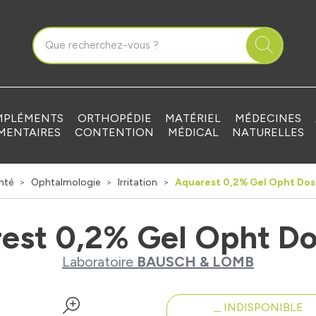
que Grandvilliers Votre pharmacie en ligne à votre service
PLÉMENTS
ORTHOPÉDIE
MATÉRIEL
MÉDECINES
MENTAIRES
CONTENTION
MÉDICAL
NATURELLES
nté
Ophtalmologie
Irritation
Aquarest 0,2% Gel Opht Dos
est 0,2% Gel Opht D
Laboratoire
BAUSCH & LOMB
INDISPONIBLE