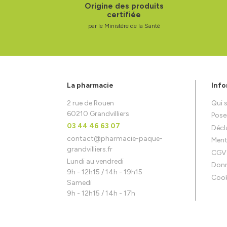
Origine des produits
certifiée
par le Ministère de la Santé
La pharmacie
Info
2 rue de Rouen
Qui
60210 Grandvilliers
Pose
03 44 46 63 07
Décla
contact
@
pharmacie-paque-
Ment
grandvilliers.fr
CGV
Lundi au vendredi
Donn
9h - 12h15 / 14h - 19h15
Cook
Samedi
9h - 12h15 / 14h - 17h