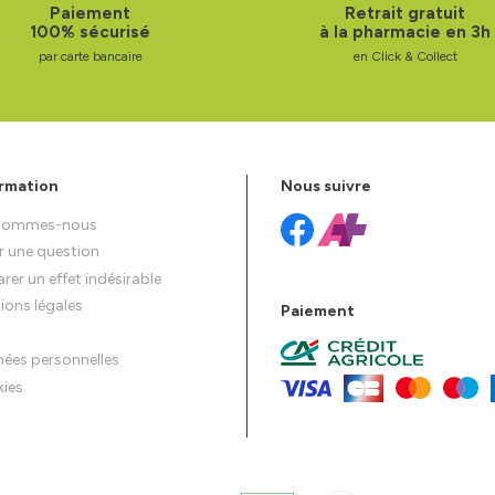
Paiement
Retrait gratuit
100% sécurisé
à la pharmacie en 3h
par carte bancaire
en Click & Collect
rmation
Nous suivre
 sommes-nous
r une question
rer un effet indésirable
ions légales
Paiement
ées personnelles
ies