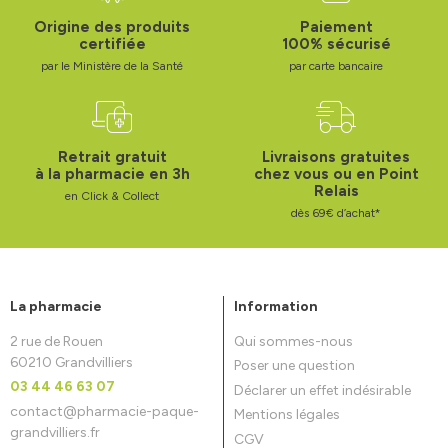
Origine des produits
Paiement
certifiée
100% sécurisé
par le Ministère de la Santé
par carte bancaire
Retrait gratuit
Livraisons gratuites
à la pharmacie en 3h
chez vous ou en Point
Relais
en Click & Collect
dès 69€ d’achat*
La pharmacie
Information
2 rue de Rouen
Qui sommes-nous
60210 Grandvilliers
Poser une question
03 44 46 63 07
Déclarer un effet indésirable
contact
@
pharmacie-paque-
Mentions légales
grandvilliers.fr
CGV