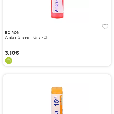
BOIRON
Ambra Grisea T Grls 7Ch
3
,
10
€