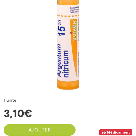
1 unité
3
,
10
€
AJOUTER
Médicament