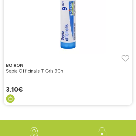
BOIRON
Sepia Officinalis T Grls 9Ch
3
,
10
€