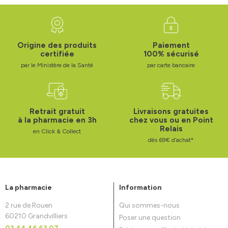
Origine des produits
Paiement
certifiée
100% sécurisé
par le Ministère de la Santé
par carte bancaire
Retrait gratuit
Livraisons gratuites
à la pharmacie en 3h
chez vous ou en Point
Relais
en Click & Collect
dès 69€ d’achat*
La pharmacie
Information
2 rue de Rouen
Qui sommes-nous
60210 Grandvilliers
Poser une question