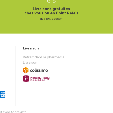
Livraisons gratuites
chez vous ou en Point Relais
dès 69€ d’achat*
Livraison
Retrait dans la pharmacie
Livraison
et avec
Apotekisto