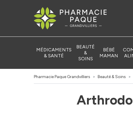
Pharmacie Pa
BEAUTÉ
MÉDICAMENTS
BÉBÉ
COM
&
& SANTÉ
MAMAN
ALI
SOINS
Pharmacie Paque Grandvilliers
Beauté & Soins
Arthrodon