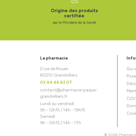
Origine des produits
certifiée
par le Ministère de la Santé
La pharmacie
Info
2 rue de Rouen
Qui
60210 Grandvilliers
Pose
03 44 46 63 07
Décla
contact
@
pharmacie-paque-
Ment
grandvilliers.fr
CGV
Lundi au vendredi
Donn
9h - 12h15 / 14h - 19h15
Cook
Samedi
9h - 12h15 / 14h - 17h
© 2026 Pharmacie