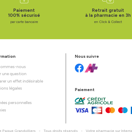
Paiement
Retrait gratuit
100% sécurisé
à la pharmacie en 3h
par carte bancaire
en Click & Collect
rmation
Nous suivre
 sommes-nous
r une question
rer un effet indésirable
ions légales
Paiement
ées personnelles
ies
 Paque Grandvilliers
-
Tous droits réservés
-
Votre pharmacie sur Intern