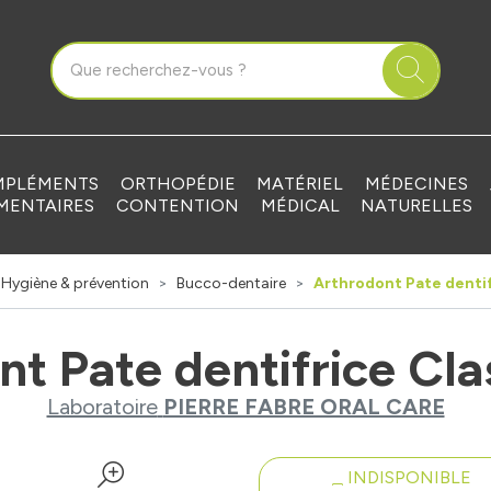
que Grandvilliers Votre pharmacie en ligne à votre service
PLÉMENTS
ORTHOPÉDIE
MATÉRIEL
MÉDECINES
MENTAIRES
CONTENTION
MÉDICAL
NATURELLES
Hygiène & prévention
Bucco-dentaire
Arthrodont Pate dentif
t Pate dentifrice Cla
Laboratoire
PIERRE FABRE ORAL CARE
INDISPONIBLE