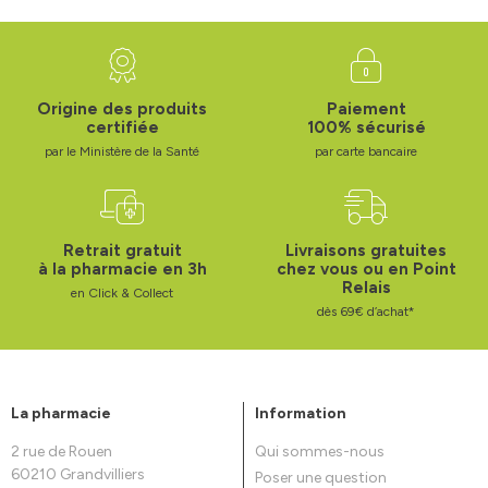
Origine des produits
Paiement
certifiée
100% sécurisé
par le Ministère de la Santé
par carte bancaire
Retrait gratuit
Livraisons gratuites
à la pharmacie en 3h
chez vous ou en Point
Relais
en Click & Collect
dès 69€ d’achat*
La pharmacie
Information
2 rue de Rouen
Qui sommes-nous
60210 Grandvilliers
Poser une question