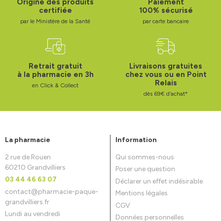
Origine des produits
Paiement
certifiée
100% sécurisé
par le Ministère de la Santé
par carte bancaire
Retrait gratuit
Livraisons gratuites
à la pharmacie en 3h
chez vous ou en Point
Relais
en Click & Collect
dès 69€ d’achat*
La pharmacie
Information
2 rue de Rouen
Qui sommes-nous
60210 Grandvilliers
Poser une question
03 44 46 63 07
Déclarer un effet indésirable
contact
@
pharmacie-paque-
Mentions légales
grandvilliers.fr
CGV
Lundi au vendredi
Données personnelles