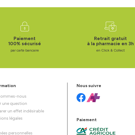
Paiement
Retrait gratuit
100% sécurisé
à la pharmacie en 3h
par carte bancaire
en Click & Collect
rmation
Nous suivre
 sommes-nous
r une question
rer un effet indésirable
ions légales
Paiement
ées personnelles