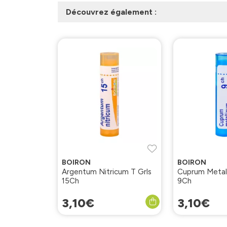
Découvrez également :
BOIRON
BOIRON
Argentum Nitricum T Grls
Cuprum Metallicum
15Ch
9Ch
3
,
10
€
3
,
10
€