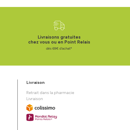
Livraisons gratuites
chez vous ou en Point Relais
dès 69€ d’achat*
Livraison
Retrait dans la pharmacie
Livraison