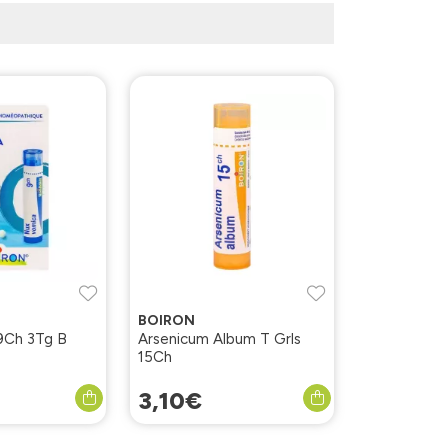
BOIRON
9Ch 3Tg B
Arsenicum Album T Grls
15Ch
3
,
10
€