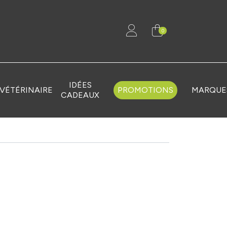
0
IDÉES
VÉTÉRINAIRE
PROMOTIONS
MARQUE
CADEAUX
h