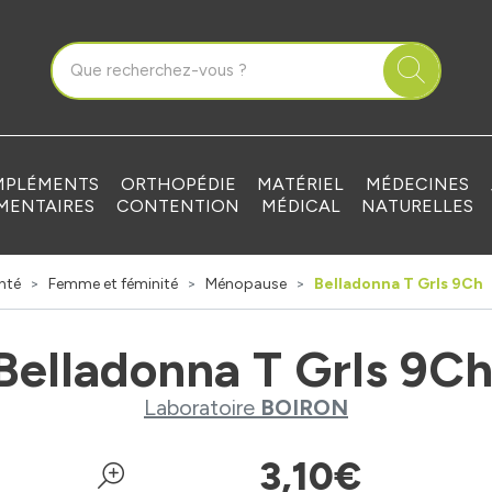
que Grandvilliers Votre pharmacie en ligne à votre service
PLÉMENTS
ORTHOPÉDIE
MATÉRIEL
MÉDECINES
MENTAIRES
CONTENTION
MÉDICAL
NATURELLES
nté
Femme et féminité
Ménopause
Belladonna T Grls 9Ch
Belladonna T Grls 9C
Laboratoire
BOIRON
3
,
10
€