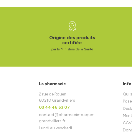
Origine des produits
certifiée
par le Ministère de la Santé
La pharmacie
Info
2 rue de Rouen
Qui
60210 Grandvilliers
Pose
03 44 46 63 07
Décla
contact
@
pharmacie-paque-
Ment
grandvilliers.fr
CGV
Lundi au vendredi
Donn