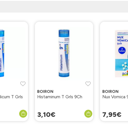
BOIRON
BOIRON
 T Grls
Histaminum T Grls 9Ch
Nux Vomica 
3
,
10
€
7
,
95
€