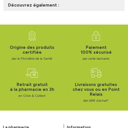
Découvrez également :
Origine des produits
Paiement
certifiée
100% sécurisé
par le Ministère de la Santé
par carte bancaire
Retrait gratuit
Livraisons gratuites
à la pharmacie en 3h
chez vous ou en Point
Relais
en Click & Collect
dès 69€ d’achat*
La pharmacie
Information