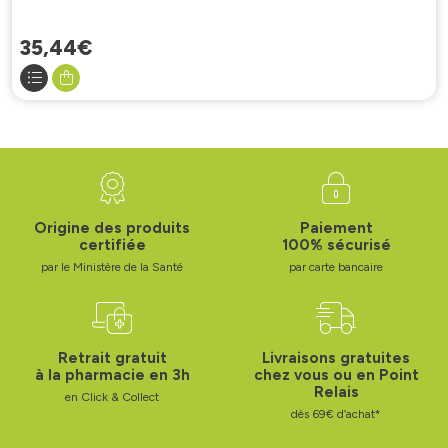
35
,
44
€
Origine des produits
Paiement
certifiée
100% sécurisé
par le Ministère de la Santé
par carte bancaire
Retrait gratuit
Livraisons gratuites
à la pharmacie en 3h
chez vous ou en Point
Relais
en Click & Collect
dès 69€ d’achat*