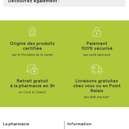
Découvrez également :
Origine des produits
Paiement
certifiée
100% sécurisé
par le Ministère de la Santé
par carte bancaire
Retrait gratuit
Livraisons gratuites
à la pharmacie en 3h
chez vous ou en Point
Relais
en Click & Collect
dès 69€ d’achat*
La pharmacie
Information