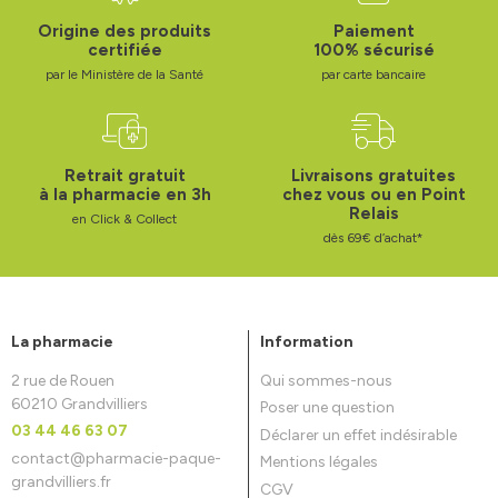
Origine des produits
Paiement
certifiée
100% sécurisé
par le Ministère de la Santé
par carte bancaire
Retrait gratuit
Livraisons gratuites
à la pharmacie en 3h
chez vous ou en Point
Relais
en Click & Collect
dès 69€ d’achat*
La pharmacie
Information
2 rue de Rouen
Qui sommes-nous
60210 Grandvilliers
Poser une question
03 44 46 63 07
Déclarer un effet indésirable
contact
@
pharmacie-paque-
Mentions légales
grandvilliers.fr
CGV