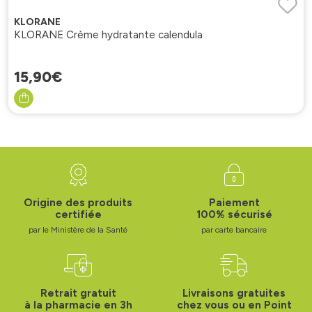
KLORANE
KLORANE Crème hydratante calendula
15
,
90
€
Origine des produits
Paiement
certifiée
100% sécurisé
par le Ministère de la Santé
par carte bancaire
Retrait gratuit
Livraisons gratuites
à la pharmacie en 3h
chez vous ou en Point