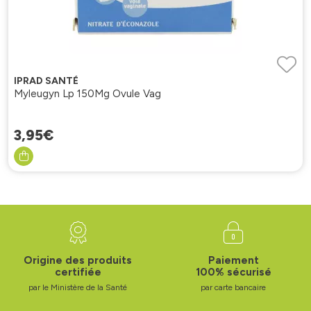
IPRAD SANTÉ
Myleugyn Lp 150Mg Ovule Vag
3
,
95
€
Origine des produits
Paiement
certifiée
100% sécurisé
par le Ministère de la Santé
par carte bancaire