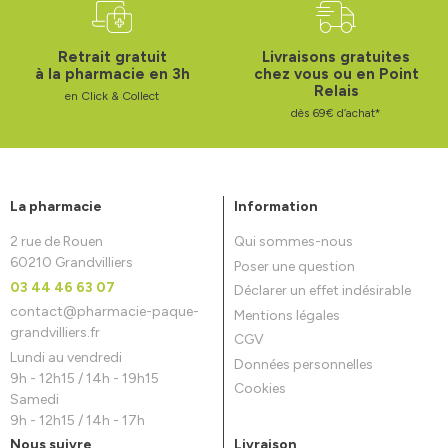
Retrait gratuit
Livraisons gratuites
à la pharmacie en 3h
chez vous ou en Point
Relais
en Click & Collect
dès 69€ d’achat*
La pharmacie
Information
2 rue de Rouen
Qui sommes-nous
60210 Grandvilliers
Poser une question
03 44 46 63 07
Déclarer un effet indésirable
contact
@
pharmacie-paque-
Mentions légales
grandvilliers.fr
CGV
Lundi au vendredi
Données personnelles
9h - 12h15 / 14h - 19h15
Cookies
Samedi
9h - 12h15 / 14h - 17h
Nous suivre
Livraison