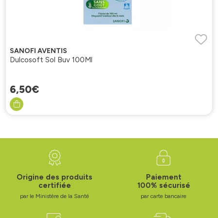
SANOFI AVENTIS
Dulcosoft Sol Buv 100Ml
6
,
50
€
Origine des produits
Paiement
certifiée
100% sécurisé
par le Ministère de la Santé
par carte bancaire