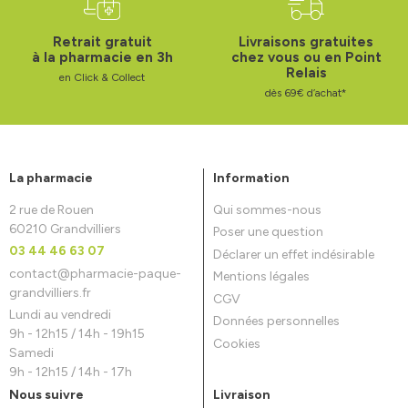
Retrait gratuit
Livraisons gratuites
à la pharmacie en 3h
chez vous ou en Point
Relais
en Click & Collect
dès 69€ d’achat*
La pharmacie
Information
2 rue de Rouen
Qui sommes-nous
60210 Grandvilliers
Poser une question
03 44 46 63 07
Déclarer un effet indésirable
contact
@
pharmacie-paque-
Mentions légales
grandvilliers.fr
CGV
Lundi au vendredi
Données personnelles
9h - 12h15 / 14h - 19h15
Cookies
Samedi
9h - 12h15 / 14h - 17h
Nous suivre
Livraison