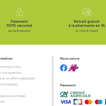
Paiement
Retrait gratuit
100% sécurisé
à la pharmacie en 3h
par carte bancaire
en Click & Collect
rmation
Nous suivre
 sommes-nous
r une question
rer un effet indésirable
ions légales
Paiement
ées personnelles
ies