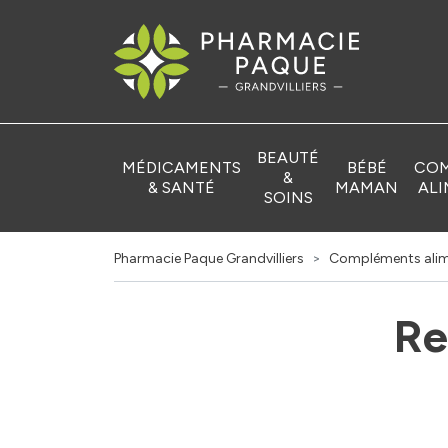
Pharmacie Pa
BEAUTÉ
MÉDICAMENTS
BÉBÉ
COM
&
& SANTÉ
MAMAN
ALI
SOINS
Pharmacie Paque Grandvilliers
Compléments alim
Re