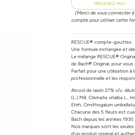
PRÉVENEZ-MOI !
(Merci de vous connecter à 
compte pour utiliser cette fon
RESCUE® compte-gouttes :
Une formule inchangée et iden
Le mélange RESCUE® Original
de Bach® Original, pour vous a
Parfait pour une utilisation à 
professionnelle et les respons
Alcool de raisin 27% v/v, di
(L.) Mill, Clematis vitalba L.,
Ehrh, Ornithogalum umbellatum
Chacune des 5 fleurs est cueill
Bach depuis les années 1930.
Nos marques sont les seules à
d’un produit original et authe