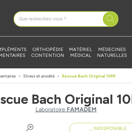
que Grandvilliers Votre pharmacie en ligne à votre service
PLÉMENTS
ORTHOPÉDIE
MATÉRIEL
MÉDECINES
MENTAIRES
CONTENTION
MÉDICAL
NATURELLES
entaires
Stress et anxiété
Rescue Bach Original 10Ml
scue Bach Original 1
Laboratoire
FAMADEM
INDISPONIBLE