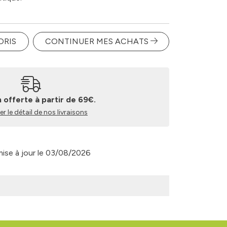
u ou directement dans la bouche.
ORIS
CONTINUER MES ACHATS
u'à 6 fois par jour.
e et de la chaleur (<25°C)
n offerte à partir de 69€.
 :
r le détail de nos livraisons
flacon de 10ml
flacon de 20ml
 mise à jour le 03/08/2026
alière indiquée.
es enfants.
 doit pas remplacer une alimentation
de vie sain.