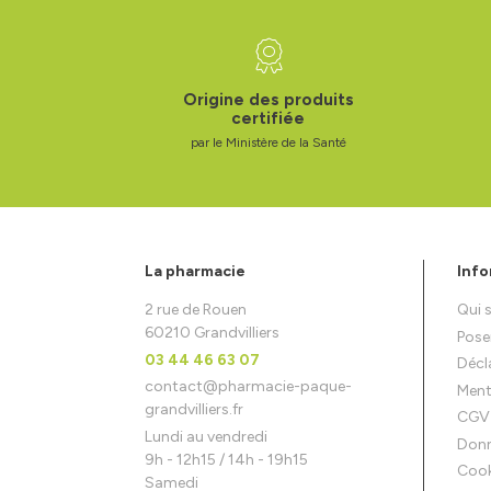
Origine des produits
certifiée
par le Ministère de la Santé
La pharmacie
Info
2 rue de Rouen
Qui
60210 Grandvilliers
Pose
03 44 46 63 07
Décla
contact
@
pharmacie-paque-
Ment
grandvilliers.fr
CGV
Lundi au vendredi
Donn
9h - 12h15 / 14h - 19h15
Cook
Samedi