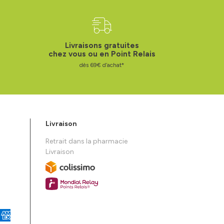
Livraisons gratuites
chez vous ou en Point Relais
dès 69€ d’achat*
Livraison
Retrait dans la pharmacie
Livraison