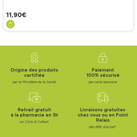
11
,
90
€
Origine des produits
Paiement
certifiée
100% sécurisé
par le Ministère de la Santé
par carte bancaire
Retrait gratuit
Livraisons gratuites
à la pharmacie en 3h
chez vous ou en Point
Relais
en Click & Collect
dès 69€ d’achat*