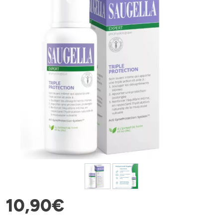
10
,
90
€