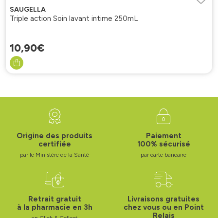
SAUGELLA
Triple action Soin lavant intime 250mL
10
,
90
€
Origine des produits
Paiement
certifiée
100% sécurisé
par le Ministère de la Santé
par carte bancaire
Retrait gratuit
Livraisons gratuites
à la pharmacie en 3h
chez vous ou en Point
Relais
en Click & Collect