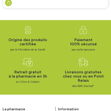
Origine des produits
Paiement
certifiée
100% sécurisé
par le Ministère de la Santé
par carte bancaire
Retrait gratuit
Livraisons gratuites
à la pharmacie en 3h
chez vous ou en Point
Relais
en Click & Collect
dès 69€ d’achat*
La pharmacie
Information