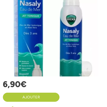
6
,
90
€
AJOUTER