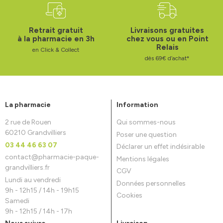
Retrait gratuit
Livraisons gratuites
à la pharmacie en 3h
chez vous ou en Point
Relais
en Click & Collect
dès 69€ d’achat*
La pharmacie
Information
2 rue de Rouen
Qui sommes-nous
60210 Grandvilliers
Poser une question
03 44 46 63 07
Déclarer un effet indésirable
contact
@
pharmacie-paque-
Mentions légales
grandvilliers.fr
CGV
Lundi au vendredi
Données personnelles
9h - 12h15 / 14h - 19h15
Cookies
Samedi
9h - 12h15 / 14h - 17h