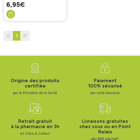
6
,
95
€
1
Origine des produits
Paiement
certifiée
100% sécurisé
par le Ministère de la Santé
par carte bancaire
Retrait gratuit
Livraisons gratuites
à la pharmacie en 3h
chez vous ou en Point
Relais
en Click & Collect
dès 69€ d’achat*