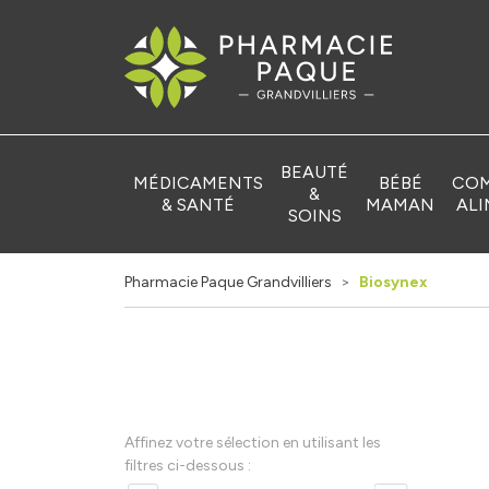
Pharmacie Pa
BEAUTÉ
MÉDICAMENTS
BÉBÉ
COM
&
& SANTÉ
MAMAN
ALI
SOINS
Pharmacie Paque Grandvilliers
Biosynex
Affinez votre sélection en utilisant les
filtres ci-dessous :