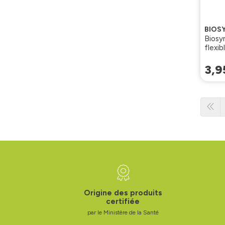
BIOS
Biosy
flexib
3
,
9
Origine des produits
certifiée
par le Ministère de la Santé