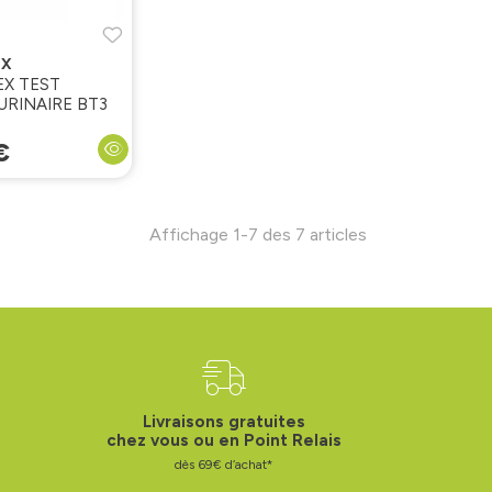
EX
EX TEST
URINAIRE BT3
€
Affichage 1-7 des 7 articles
Livraisons gratuites
chez vous ou en Point Relais
dès 69€ d’achat*