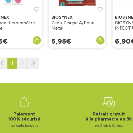
YNEX
BIOSYNEX
BIOSYN
nex thermomètre
Zap'x Peigne A/Poux
BIOSYN
le
Metal
INFECT 
5
€
5
,
95
€
6
,
90
1
Paiement
Retrait gratuit
100% sécurisé
à la pharmacie en 3h
par carte bancaire
en Click & Collect