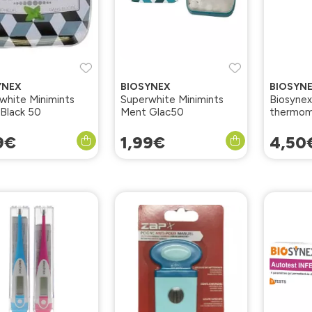
YNEX
BIOSYNEX
BIOSYN
white Minimints
Superwhite Minimints
Biosynex
Black 50
Ment Glac50
thermomè
souple
9
€
1
,
99
€
4
,
50