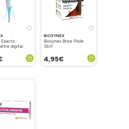
EX
BIOSYNEX
 Exacto
Biosynex Brise Pilule
tre digital
3En1
€
4
,
95
€