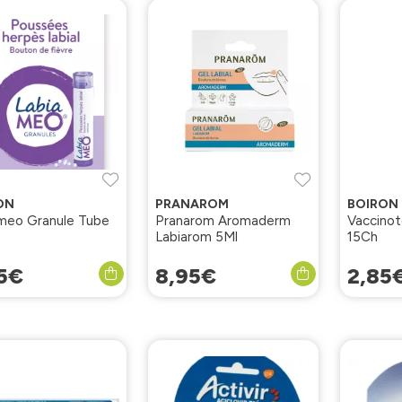
ON
PRANAROM
BOIRON
meo Granule Tube
Pranarom Aromaderm
Vaccinot
Labiarom 5Ml
15Ch
5
€
8
,
95
€
2
,
85