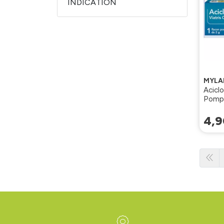
INDICATION
MYLA
Acicl
Pomp
4
,
9