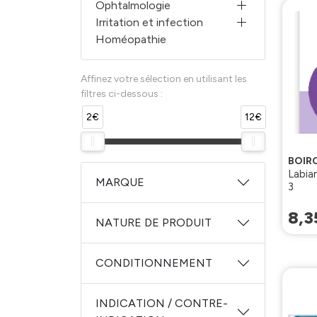
Ophtalmologie
Irritation et infection
Homéopathie
Affinez votre sélection en utilisant les
filtres ci-dessous :
2€
12€
BOIR
Labia
MARQUE
3
8
,
3
NATURE DE PRODUIT
CONDITIONNEMENT
INDICATION / CONTRE-