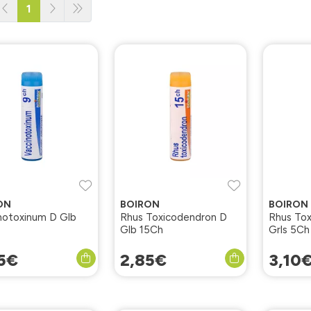
1
ON
BOIRON
BOIRON
notoxinum D Glb
Rhus Toxicodendron D
Rhus Tox
Glb 15Ch
Grls 5Ch
5
€
2
,
85
€
3
,
10