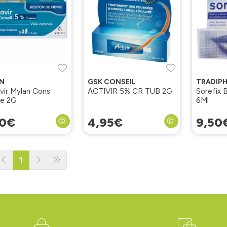
N
GSK CONSEIL
TRADIP
ovir Mylan Cons
ACTIVIR 5% CR TUB 2G
Sorefix 
e 2G
6Ml
0
€
4
,
95
€
9
,
50
1