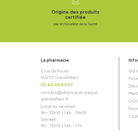
Origine des produits
certifiée
par le Ministère de la Santé
La pharmacie
Info
2 rue de Rouen
Qui
60210 Grandvilliers
Pose
03 44 46 63 07
Décla
contact
@
pharmacie-paque-
Ment
grandvilliers.fr
CGV
Lundi au vendredi
Donn
9h - 12h15 / 14h - 19h15
Cook
Samedi
9h - 12h15 / 14h - 17h