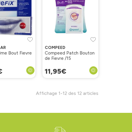
HAR
COMPEED
Bme Bout Fievre
Compeed Patch Bouton
de Fievre /15
€
11
,
95
€
Affichage 1-12 des 12 articles