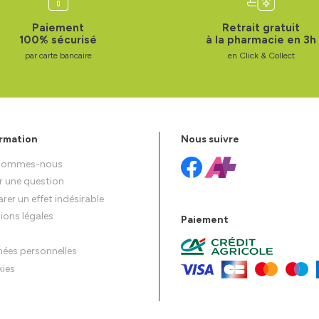
Paiement
Retrait gratuit
100% sécurisé
à la pharmacie en 3h
par carte bancaire
en Click & Collect
rmation
Nous suivre
 sommes-nous
r une question
rer un effet indésirable
ions légales
Paiement
ées personnelles
ies