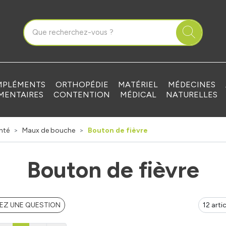
que Grandvilliers Votre pharmacie en ligne à votre service
PLÉMENTS
ORTHOPÉDIE
MATÉRIEL
MÉDECINES
MENTAIRES
CONTENTION
MÉDICAL
NATURELLES
nté
Maux de bouche
Bouton de fièvre
Bouton de fièvre
EZ UNE QUESTION