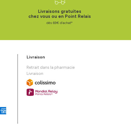
Livraisons gratuites
chez vous ou en Point Relais
dès 69€ d’achat*
Livraison
Retrait dans la pharmacie
Livraison