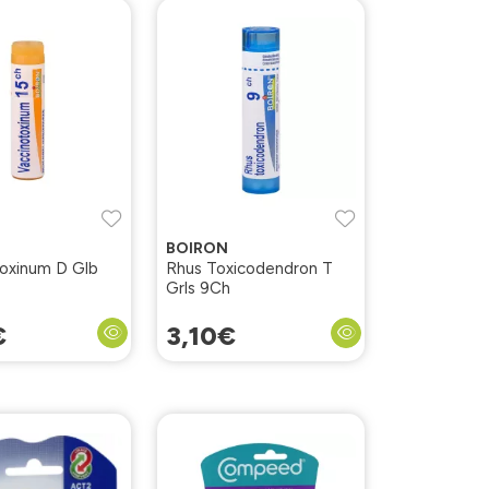
BOIRON
oxinum D Glb
Rhus Toxicodendron T
Grls 9Ch
€
3
,
10
€