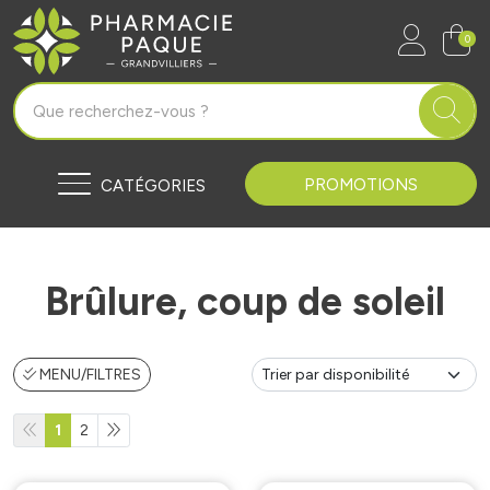
Pharmacie Paque Grandvilliers Vo
0
PROMOTIONS
CATÉGORIES
Brûlure, coup de soleil
MENU/FILTRES
1
2