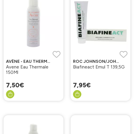
AVÈNE - EAU THERMALE
ROC JOHNSON/JOHNSON
Avene Eau Thermale
Biafineact Emul T 139,5G
150Ml
7
,
50
€
7
,
95
€