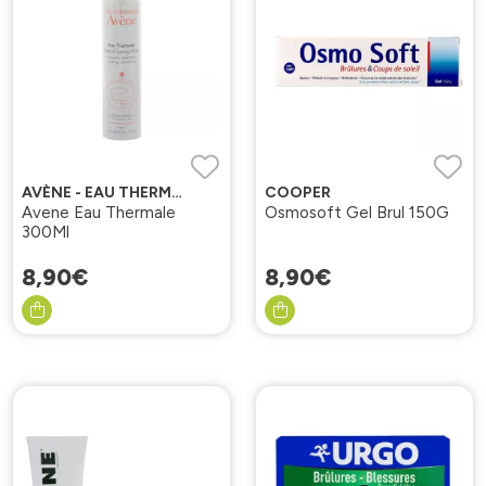
AVÈNE - EAU THERMALE
COOPER
Avene Eau Thermale
Osmosoft Gel Brul 150G
300Ml
8
,
90
€
8
,
90
€