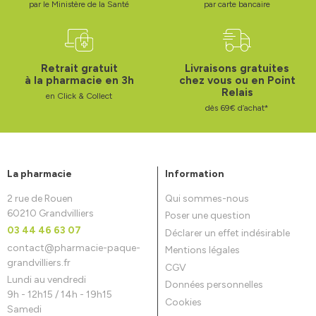
par le Ministère de la Santé
par carte bancaire
Retrait gratuit
Livraisons gratuites
à la pharmacie en 3h
chez vous ou en Point
Relais
en Click & Collect
dès 69€ d’achat*
La pharmacie
Information
2 rue de Rouen
Qui sommes-nous
60210 Grandvilliers
Poser une question
03 44 46 63 07
Déclarer un effet indésirable
contact
@
pharmacie-paque-
Mentions légales
grandvilliers.fr
CGV
Lundi au vendredi
Données personnelles
9h - 12h15 / 14h - 19h15
Cookies
Samedi