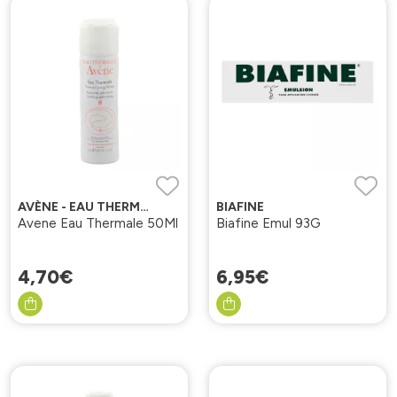
AVÈNE - EAU THERMALE
BIAFINE
Avene Eau Thermale 50Ml
Biafine Emul 93G
4
,
70
€
6
,
95
€