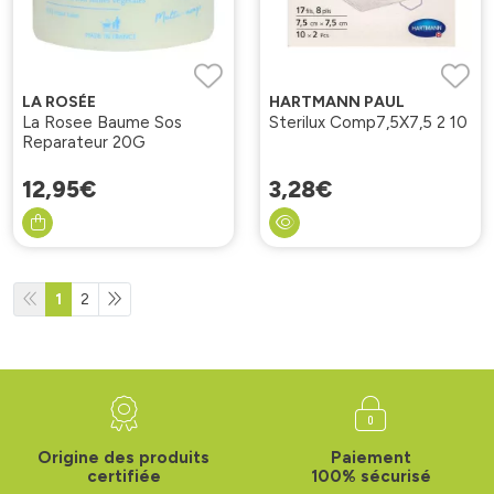
LA ROSÉE
HARTMANN PAUL
La Rosee Baume Sos
Sterilux Comp7,5X7,5 2 10
Reparateur 20G
12
,
95
€
3
,
28
€
1
2
Origine des produits
Paiement
certifiée
100% sécurisé