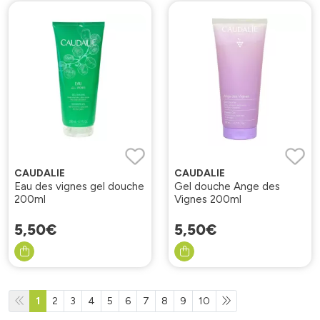
CAUDALIE
CAUDALIE
Eau des vignes gel douche
Gel douche Ange des
200ml
Vignes 200ml
5
,
50
€
5
,
50
€
1
2
3
4
5
6
7
8
9
10