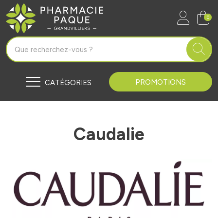
Pharmacie Paque Grandvilliers Vo
0
PROMOTIONS
CATÉGORIES
Caudalie