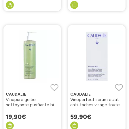
CAUDALIE
CAUDALIE
Vinopure gelée
Vinoperfect serum eclat
nettoyante purifiante bio
anti-taches visage toute
385ml
peau 50ml
19
,
90
€
59
,
90
€