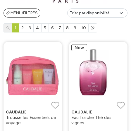
MENU/FILTRES
1
2
3
4
5
6
7
8
9
10
New
CAUDALIE
CAUDALIE
Trousse les Essentiels de
Eau fraiche Thé des
voyage
vignes