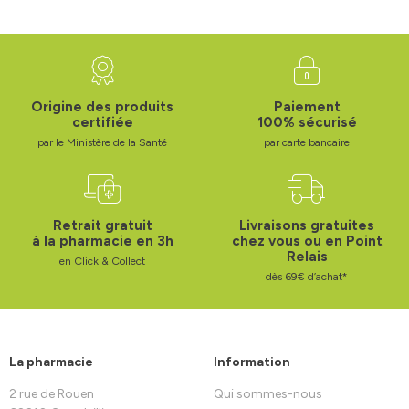
Origine des produits
Paiement
certifiée
100% sécurisé
par le Ministère de la Santé
par carte bancaire
Retrait gratuit
Livraisons gratuites
à la pharmacie en 3h
chez vous ou en Point
Relais
en Click & Collect
dès 69€ d’achat*
La pharmacie
Information
2 rue de Rouen
Qui sommes-nous