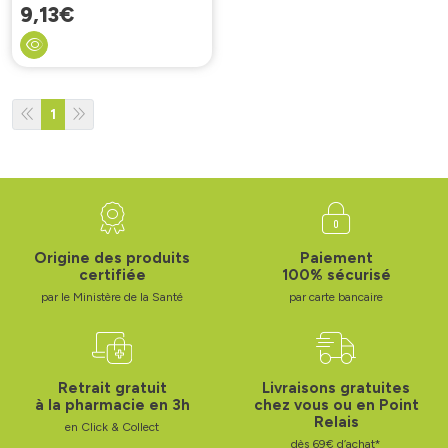
9
,
13
€
1
Origine des produits
Paiement
certifiée
100% sécurisé
par le Ministère de la Santé
par carte bancaire
Retrait gratuit
Livraisons gratuites
à la pharmacie en 3h
chez vous ou en Point
Relais
en Click & Collect
dès 69€ d’achat*