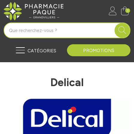
Pharmacie Paque Grandvilliers Vo
0
PROMOTIONS
CATÉGORIES
Delical