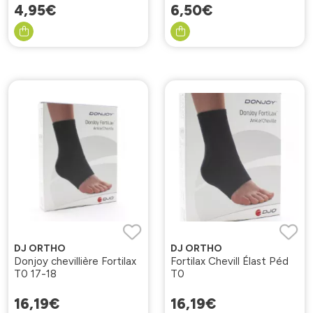
4
,
95
€
6
,
50
€
DJ ORTHO
DJ ORTHO
Donjoy chevillière Fortilax
Fortilax Chevill Élast Péd
T0 17-18
T0
16
,
19
€
16
,
19
€