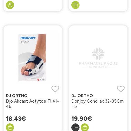
DJ ORTHO
DJ ORTHO
Djo Aircast Actytoe Tl 41-
Donjoy Condilax 32-35Cm
46
T5
18
,
43
€
19
,
90
€