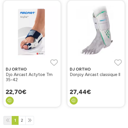
DJ ORTHO
DJ ORTHO
Djo Aircast Actytoe Tm
Donjoy Aircast classique ll
35-42
22
,
70
€
27
,
44
€
1
2