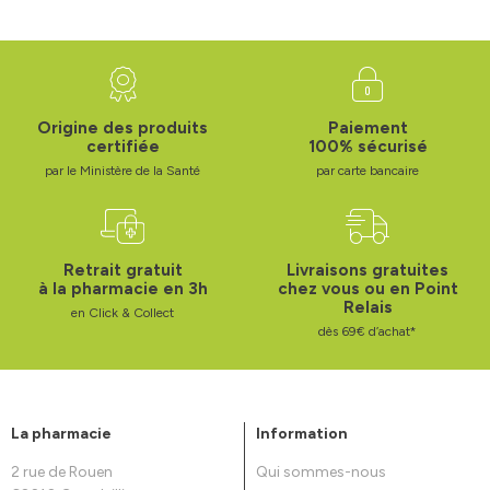
Origine des produits
Paiement
certifiée
100% sécurisé
par le Ministère de la Santé
par carte bancaire
Retrait gratuit
Livraisons gratuites
à la pharmacie en 3h
chez vous ou en Point
Relais
en Click & Collect
dès 69€ d’achat*
La pharmacie
Information
2 rue de Rouen
Qui sommes-nous