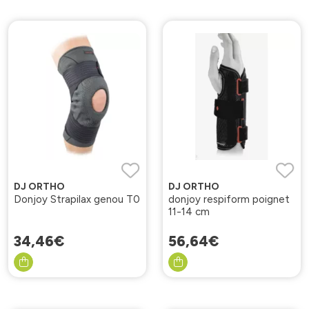
DJ ORTHO
DJ ORTHO
Donjoy Strapilax genou T0
donjoy respiform poignet
11-14 cm
34
,
46
€
56
,
64
€