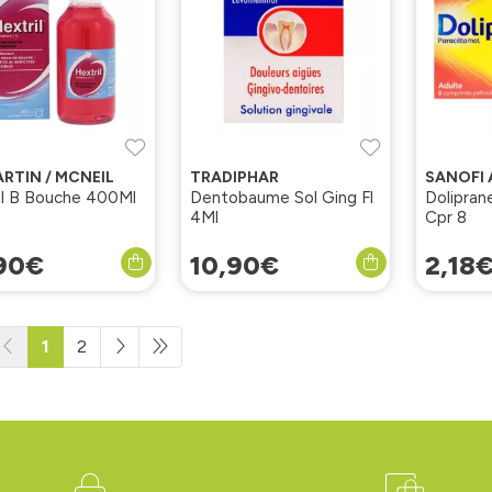
ARTIN / MCNEIL
TRADIPHAR
SANOFI 
il B Bouche 400Ml
Dentobaume Sol Ging Fl
Dolipra
4Ml
Cpr 8
90
€
10
,
90
€
2
,
18
1
2