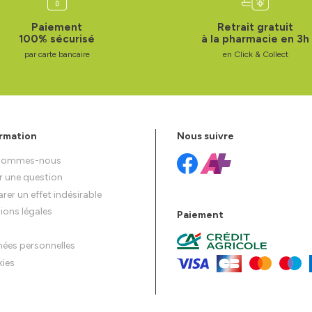
Paiement
Retrait gratuit
100% sécurisé
à la pharmacie en 3h
par carte bancaire
en Click & Collect
rmation
Nous suivre
 sommes-nous
r une question
rer un effet indésirable
ions légales
Paiement
ées personnelles
ies