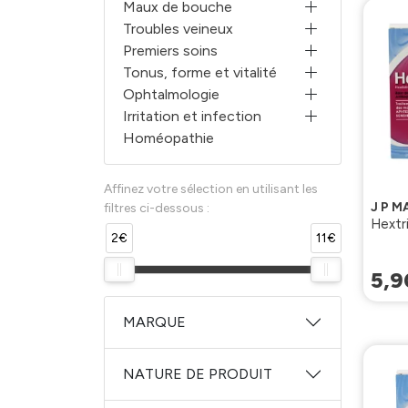
Maux de bouche
Troubles veineux
Premiers soins
Tonus, forme et vitalité
Ophtalmologie
Irritation et infection
Homéopathie
Affinez votre sélection en utilisant les
J P M
filtres ci-dessous :
Hextr
2€
11€
5
,
9
MARQUE
NATURE DE PRODUIT