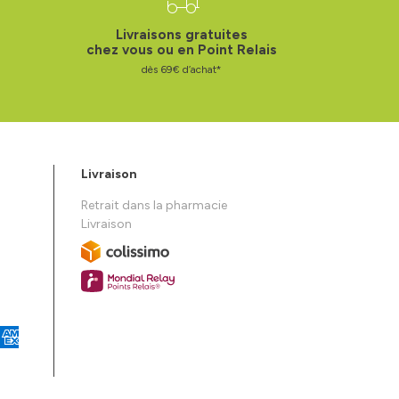
Livraisons gratuites
chez vous ou en Point Relais
dès 69€ d’achat*
Livraison
Retrait dans la pharmacie
Livraison