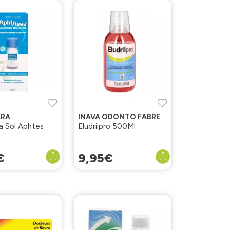
RA
INAVA ODONTO FABRE
 Sol Aphtes
Eludrilpro 500Ml
€
9
,
95
€