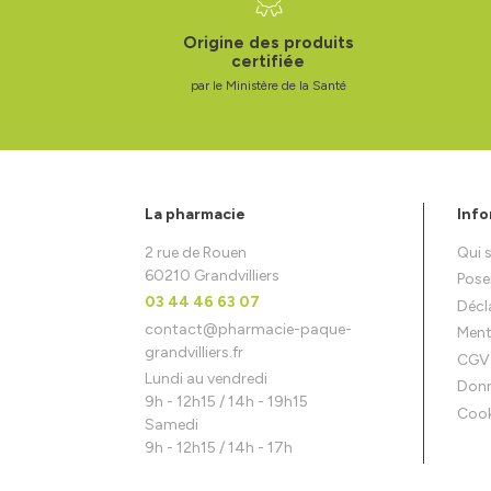
Origine des produits
certifiée
par le Ministère de la Santé
La pharmacie
Info
2 rue de Rouen
Qui
60210 Grandvilliers
Pose
03 44 46 63 07
Décla
contact
@
pharmacie-paque-
Ment
grandvilliers.fr
CGV
Lundi au vendredi
Donn
9h - 12h15 / 14h - 19h15
Cook
Samedi
9h - 12h15 / 14h - 17h