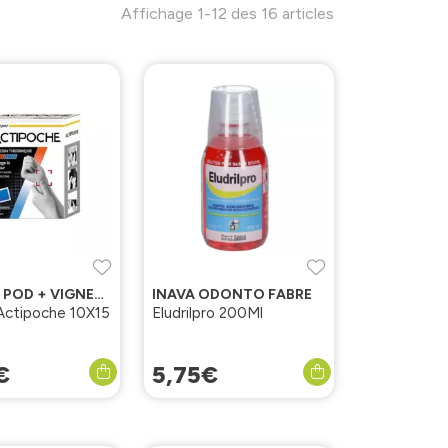
Affichage 1-12 des 16 articles
COOPER POD + VIGNETTES
INAVA ODONTO FABRE
Actipoche 10X15
Eludrilpro 200Ml
€
5
,
75
€