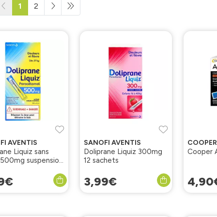
1
2
FI AVENTIS
SANOFI AVENTIS
ane Liquiz sans
Doliprane Liquiz 300mg
Cooper 
 500mg suspension
12 sachets
le 12 sachets
9
€
3
,
99
€
4
,
90