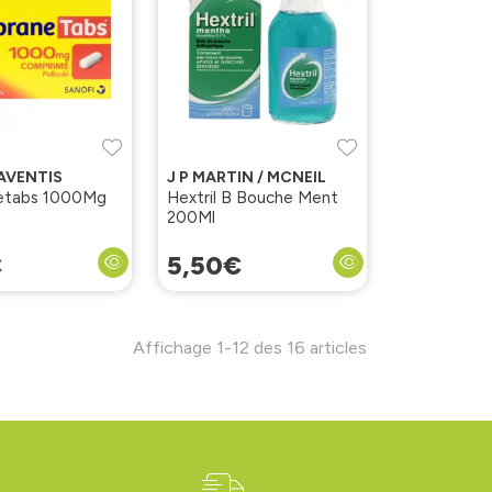
AVENTIS
J P MARTIN / MCNEIL
netabs 1000Mg
Hextril B Bouche Ment
200Ml
€
5
,
50
€
Affichage 1-12 des 16 articles