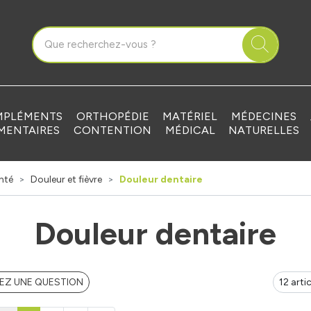
que Grandvilliers Votre pharmacie en ligne à votre service
PLÉMENTS
ORTHOPÉDIE
MATÉRIEL
MÉDECINES
MENTAIRES
CONTENTION
MÉDICAL
NATURELLES
nté
Douleur et fièvre
Douleur dentaire
Douleur dentaire
EZ UNE QUESTION