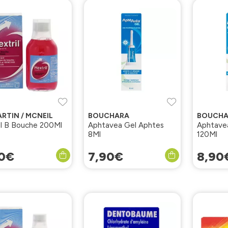
ARTIN / MCNEIL
BOUCHARA
BOUCHA
il B Bouche 200Ml
Aphtavea Gel Aphtes
Aphtavea
8Ml
120Ml
0
€
7
,
90
€
8
,
90