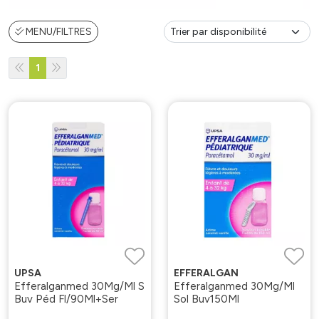
MENU/FILTRES
1
UPSA
EFFERALGAN
Efferalganmed 30Mg/Ml S
Efferalganmed 30Mg/Ml
Buv Péd Fl/90Ml+Ser
Sol Buv150Ml