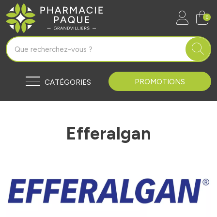
Pharmacie Paque Grandvilliers Vo
0
PROMOTIONS
CATÉGORIES
Efferalgan