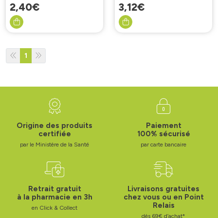
2
,
40
€
3
,
12
€
1
Origine des produits
Paiement
certifiée
100% sécurisé
par le Ministère de la Santé
par carte bancaire
Retrait gratuit
Livraisons gratuites
à la pharmacie en 3h
chez vous ou en Point
Relais
en Click & Collect
dès 69€ d’achat*