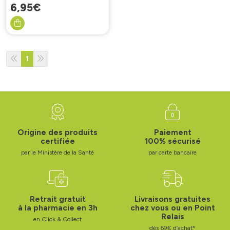
6
,
95
€
1
Origine des produits
Paiement
certifiée
100% sécurisé
par le Ministère de la Santé
par carte bancaire
Retrait gratuit
Livraisons gratuites
à la pharmacie en 3h
chez vous ou en Point
Relais
en Click & Collect
dès 69€ d’achat*