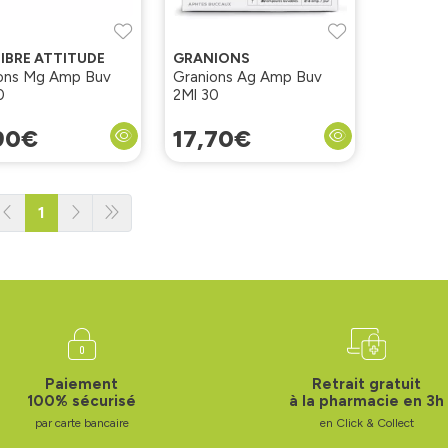
IBRE ATTITUDE
GRANIONS
ons Mg Amp Buv
Granions Ag Amp Buv
0
2Ml 30
90
€
17
,
70
€
1
Paiement
Retrait gratuit
100% sécurisé
à la pharmacie en 3h
par carte bancaire
en Click & Collect