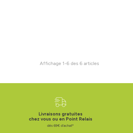
Affichage 1-6 des 6 articles
Livraisons gratuites
chez vous ou en Point Relais
dès 69€ d’achat*