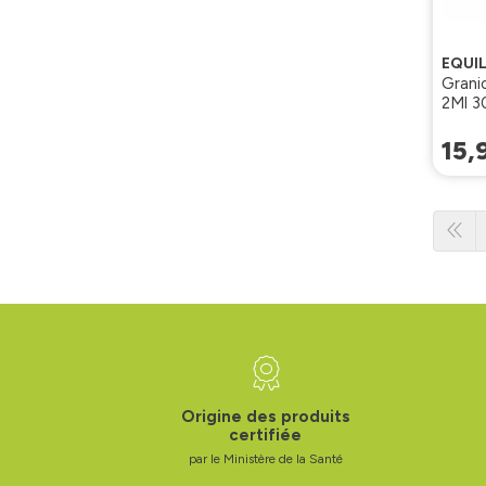
EQUIL
Grani
2Ml 3
15
,
Origine des produits
certifiée
par le Ministère de la Santé