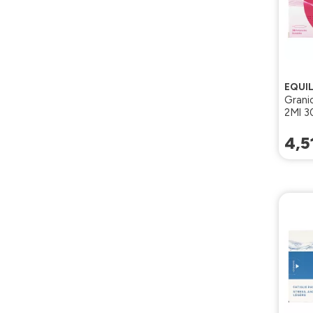
EQUIL
Grani
2Ml 3
4
,
5