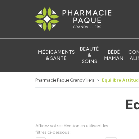
Pharmacie Pa
BEAUTÉ
MÉDICAMENTS
BÉBÉ
COM
&
& SANTÉ
MAMAN
ALI
SOINS
Pharmacie Paque Grandvilliers
Equilibre Attitu
Eq
Affinez votre sélection en utilisant les
filtres ci-dessous :