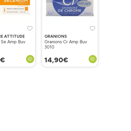
RE ATTITUDE
GRANIONS
s Se Amp Buv
Granions Cr Amp Buv
3010
€
14
,
90
€