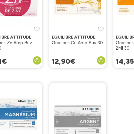
IBRE ATTITUDE
EQUILIBRE ATTITUDE
EQUILIB
ons Zn Amp Buv
Granions Cu Amp Buv 30
Granion
0
2Ml 30
1
€
12
,
90
€
14
,
35