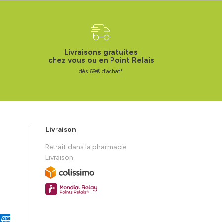
Livraisons gratuites
chez vous ou en Point Relais
dès 69€ d’achat*
Livraison
Retrait dans la pharmacie
Livraison