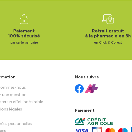
Paiement
Retrait gratuit
100% sécurisé
à la pharmacie en 3h
par carte bancaire
en Click & Collect
rmation
Nous suivre
 sommes-nous
r une question
rer un effet indésirable
ions légales
Paiement
ées personnelles
ies