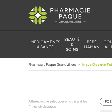
Pharmacie Pa
BEAUTÉ
MÉDICAMENTS
BÉBÉ
COM
&
& SANTÉ
MAMAN
ALI
SOINS
Pharmacie Paque Grandvilliers
Inava Odonto Fa
Affinez votre sélection en utilisant les
POS
filtres ci-dessous :