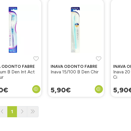
A ODONTO FABRE
INAVA ODONTO FABRE
INAVA 
ium B Den Int Act
Inava 15/100 B Den Chir
Inava 20
ur
Ci
0
€
5
,
90
€
5
,
90
1