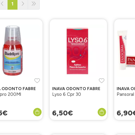
1
A ODONTO FABRE
INAVA ODONTO FABRE
INAVA 
ilpro 200Ml
Lyso 6 Cpr 30
Pansoral
5
€
6
,
50
€
6
,
90