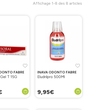
Affichage 1-8 des 8 articles
ODONTO FABRE
INAVA ODONTO FABRE
 Gel T 15G
Eludrilpro 500Ml
€
9
,
95
€