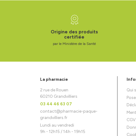
Origine des produits
certifiée
par le Ministère de la Santé
La pharmacie
Info
2 rue de Rouen
Qui
60210 Grandvilliers
Pose
03 44 46 63 07
Décla
contact
@
pharmacie-paque-
Ment
grandvilliers.fr
CGV
Lundi au vendredi
Donn
9h - 12h15 / 14h - 19h15
Cook