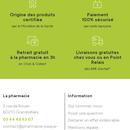
Origine des produits
Paiement
certifiée
100% sécurisé
par le Ministère de la Santé
par carte bancaire
Retrait gratuit
Livraisons gratuites
à la pharmacie en 3h
chez vous ou en Point
Relais
en Click & Collect
dès 69€ d’achat*
La pharmacie
Information
2 rue de Rouen
Qui sommes-nous
60210 Grandvilliers
Poser une question
03 44 46 63 07
Déclarer un effet indésirable
contact
@
pharmacie-paque-
Mentions légales