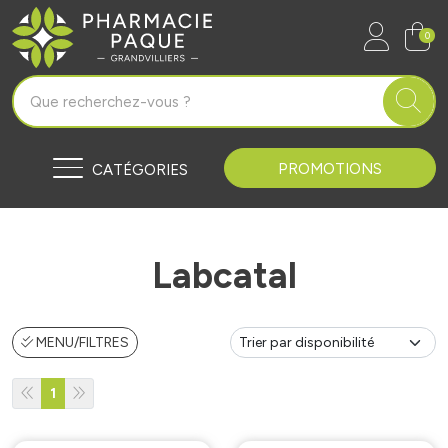
Pharmacie Paque Grandvilliers Vo
0
PROMOTIONS
CATÉGORIES
Labcatal
MENU/FILTRES
1