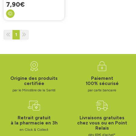
7
,
90
€
1
Origine des produits
Paiement
certifiée
100% sécurisé
par le Ministère de la Santé
par carte bancaire
Retrait gratuit
Livraisons gratuites
à la pharmacie en 3h
chez vous ou en Point
Relais
en Click & Collect
dès 69€ d’achat*