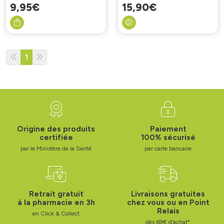
9
,
95
€
15
,
90
€
1
Origine des produits
Paiement
certifiée
100% sécurisé
par le Ministère de la Santé
par carte bancaire
Retrait gratuit
Livraisons gratuites
à la pharmacie en 3h
chez vous ou en Point
Relais
en Click & Collect
dès 69€ d’achat*