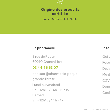
Origine des produits
certifiée
par le Ministère de la Santé
La pharmacie
Info
2 rue de Rouen
Qui
60210 Grandvilliers
Pose
03 44 46 63 07
Décla
contact
@
pharmacie-paque-
Ment
grandvilliers.fr
CGV
Lundi au vendredi
Donn
9h - 12h15 / 14h - 19h15
Cook
Samedi
9h - 12h15 / 14h - 17h
© 2026 Pharmacie