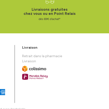
Livraisons gratuites
chez vous ou en Point Relais
dès 69€ d’achat*
Livraison
Retrait dans la pharmacie
Livraison
et avec
Apotekisto