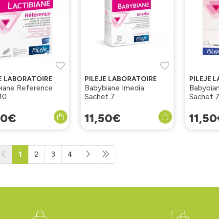
JE LABORATOIRE
PILEJE LABORATOIRE
PILEJE 
biane Reference
Babybiane Imedia
Babybian
 10
Sachet 7
Sachet 7
50
€
11
,
50
€
11
,
50
1
2
3
4