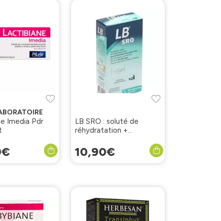
LABORATOIRE
ne Imedia Pdr
LB SRO : soluté de
t
réhydratation +
probiotiques10 sachets
0
€
10
,
90
€