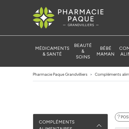
Pharmacie Pa
BEAUTÉ
MÉDICAMENTS
BÉBÉ
COM
&
& SANTÉ
MAMAN
ALI
SOINS
Pharmacie Paque Grandvilliers
Compléments alim
POS
COMPLÉMENTS
ALIMENTAIRES