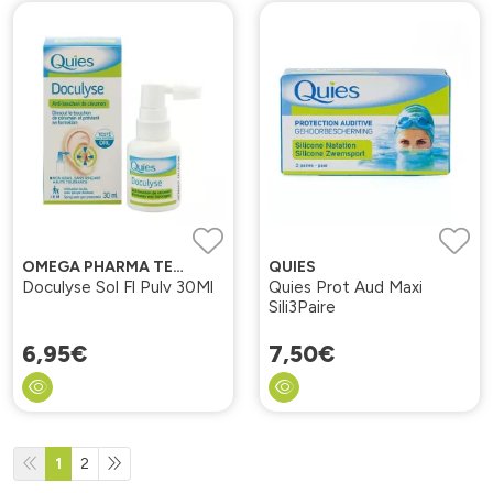
OMEGA PHARMA TECHNIQUE
QUIES
Doculyse Sol Fl Pulv 30Ml
Quies Prot Aud Maxi
Sili3Paire
6
,
95
€
7
,
50
€
1
2