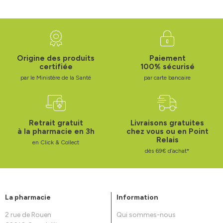
Origine des produits
Paiement
certifiée
100% sécurisé
par le Ministère de la Santé
par carte bancaire
Retrait gratuit
Livraisons gratuites
à la pharmacie en 3h
chez vous ou en Point
Relais
en Click & Collect
dès 69€ d’achat*
La pharmacie
Information
2 rue de Rouen
Qui sommes-nous