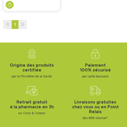
1
Origine des produits
Paiement
certifiée
100% sécurisé
par le Ministère de la Santé
par carte bancaire
Retrait gratuit
Livraisons gratuites
à la pharmacie en 3h
chez vous ou en Point
Relais
en Click & Collect
dès 69€ d’achat*