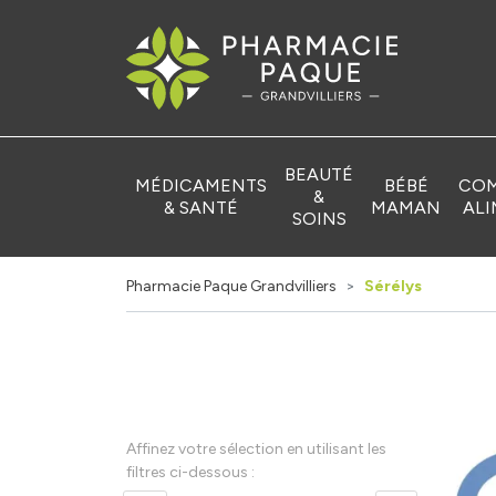
Pharmacie Pa
BEAUTÉ
MÉDICAMENTS
BÉBÉ
COM
&
& SANTÉ
MAMAN
ALI
SOINS
Pharmacie Paque Grandvilliers
Sérélys
Affinez votre sélection en utilisant les
filtres ci-dessous :