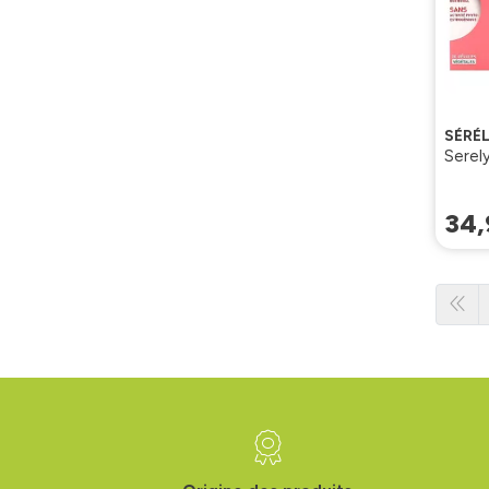
SÉRÉ
Serel
34
,