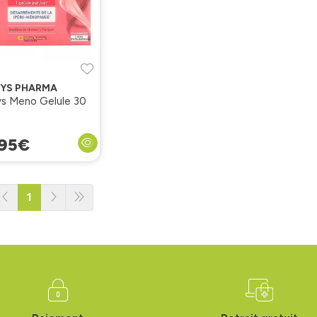
LYS PHARMA
ys Meno Gelule 30
95
€
1