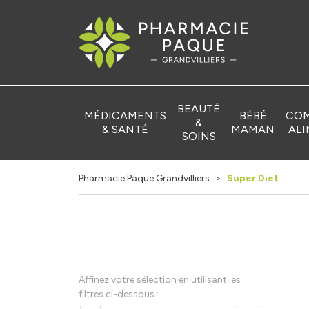
Pharmacie Pa
BEAUTÉ
MÉDICAMENTS
BÉBÉ
COM
&
& SANTÉ
MAMAN
ALI
SOINS
Pharmacie Paque Grandvilliers
Super Diet
Affinez votre sélection en utilisant les
filtres ci-dessous :