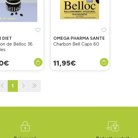
 DIET
OMEGA PHARMA SANTE
on de Belloc 36
Charbon Bell Caps 60
les
0
€
11
,
95
€
1