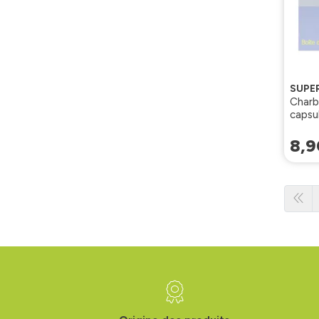
SUPER
Charb
capsu
8
,
9