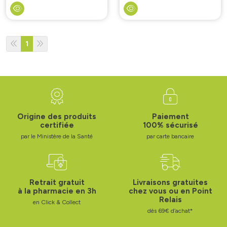
1
Origine des produits
Paiement
certifiée
100% sécurisé
par le Ministère de la Santé
par carte bancaire
Retrait gratuit
Livraisons gratuites
à la pharmacie en 3h
chez vous ou en Point
Relais
en Click & Collect
dès 69€ d’achat*