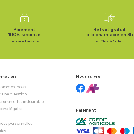
Paiement
Retrait gratuit
100% sécurisé
à la pharmacie en 3h
par carte bancaire
en Click & Collect
rmation
Nous suivre
 sommes-nous
r une question
rer un effet indésirable
ions légales
Paiement
ées personnelles
ies