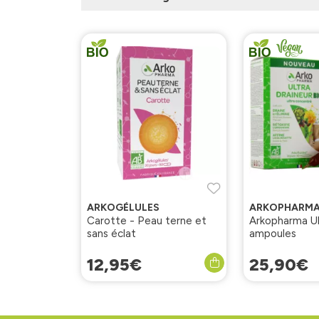
ARKOGÉLULES
ARKOPHARM
Carotte - Peau terne et
Arkopharma Ul
sans éclat
ampoules
12
,
95
€
25
,
90
€