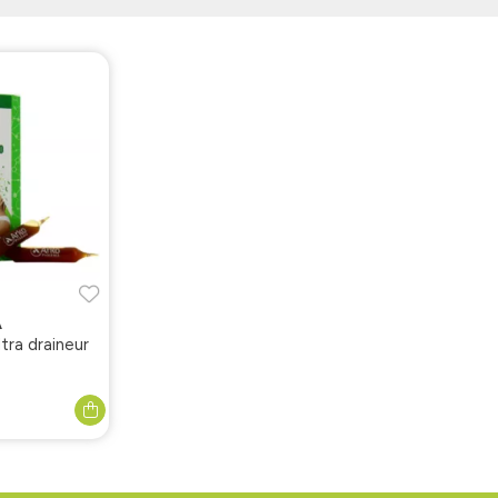
A
tra draineur