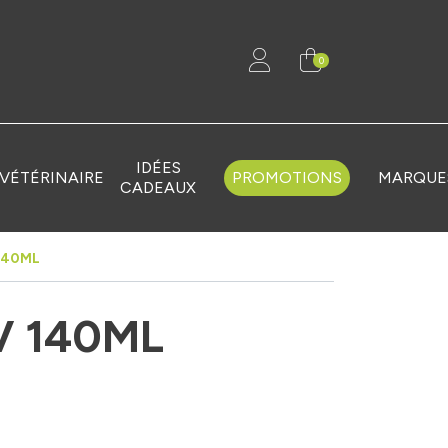
0
IDÉES
VÉTÉRINAIRE
PROMOTIONS
MARQUE
CADEAUX
140ML
V 140ML