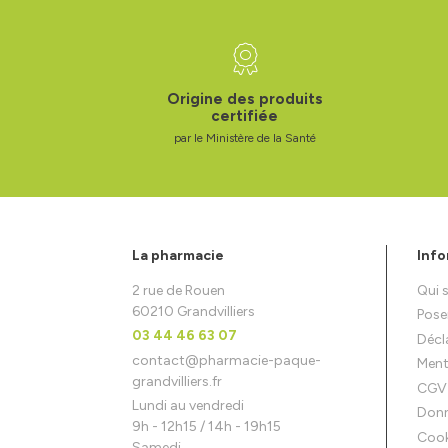
Origine des produits
certifiée
par le Ministère de la Santé
La pharmacie
Info
2 rue de Rouen
Qui
60210 Grandvilliers
Pose
03 44 46 63 07
Décla
contact
@
pharmacie-paque-
Ment
grandvilliers.fr
CGV
Lundi au vendredi
Donn
9h - 12h15 / 14h - 19h15
Cook
Samedi