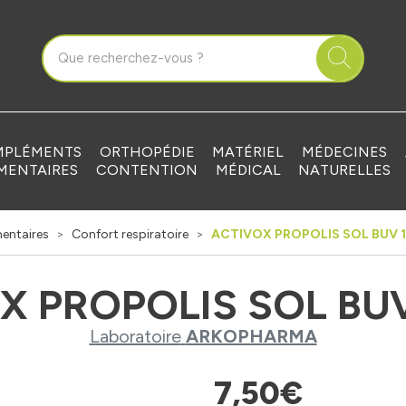
que Grandvilliers Votre pharmacie en ligne à votre service
PLÉMENTS
ORTHOPÉDIE
MATÉRIEL
MÉDECINES
MENTAIRES
CONTENTION
MÉDICAL
NATURELLES
entaires
Confort respiratoire
ACTIVOX PROPOLIS SOL BUV 
X PROPOLIS SOL BU
Laboratoire
ARKOPHARMA
7
,
50
€