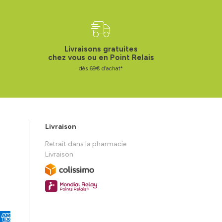
Livraisons gratuites
chez vous ou en Point Relais
dès 69€ d’achat*
Livraison
Retrait dans la pharmacie
Livraison