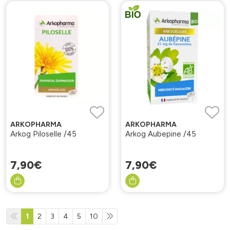
ARKOPHARMA
ARKOPHARMA
Arkog Piloselle /45
Arkog Aubepine /45
7
,
90
€
7
,
90
€
1
2
3
4
5
10