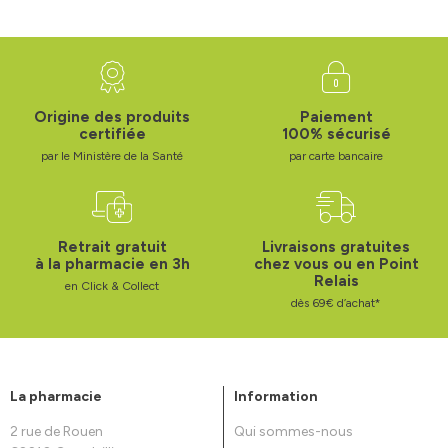
Origine des produits
Paiement
certifiée
100% sécurisé
par le Ministère de la Santé
par carte bancaire
Retrait gratuit
Livraisons gratuites
à la pharmacie en 3h
chez vous ou en Point
Relais
en Click & Collect
dès 69€ d’achat*
La pharmacie
Information
2 rue de Rouen
Qui sommes-nous