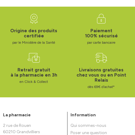
Origine des produits
Paiement
certifiée
100% sécurisé
par le Ministère de la Santé
par carte bancaire
Retrait gratuit
Livraisons gratuites
à la pharmacie en 3h
chez vous ou en Point
Relais
en Click & Collect
dès 69€ d’achat*
La pharmacie
Information
2 rue de Rouen
Qui sommes-nous
60210 Grandvilliers
Poser une question