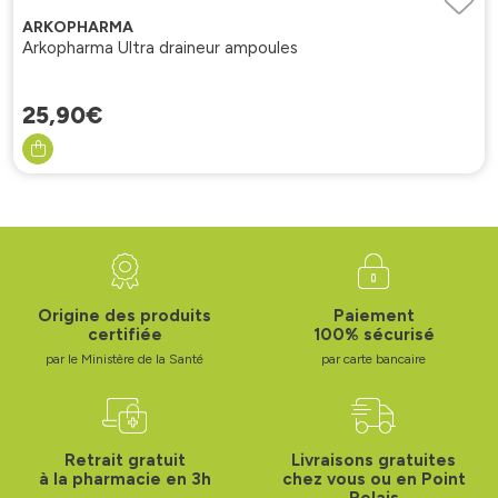
ARKOPHARMA
Arkopharma Ultra draineur ampoules
25
,
90
€
Origine des produits
Paiement
certifiée
100% sécurisé
par le Ministère de la Santé
par carte bancaire
Retrait gratuit
Livraisons gratuites
à la pharmacie en 3h
chez vous ou en Point
Relais