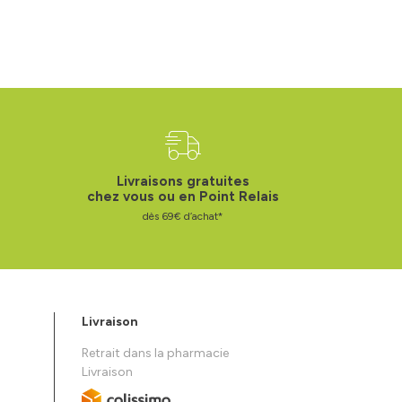
Livraisons gratuites
chez vous ou en Point Relais
dès 69€ d’achat*
Livraison
Retrait dans la pharmacie
Livraison