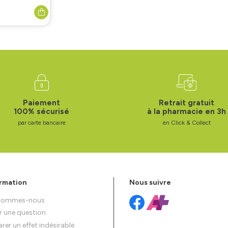
Paiement
Retrait gratuit
100% sécurisé
à la pharmacie en 3h
par carte bancaire
en Click & Collect
rmation
Nous suivre
 sommes-nous
r une question
rer un effet indésirable