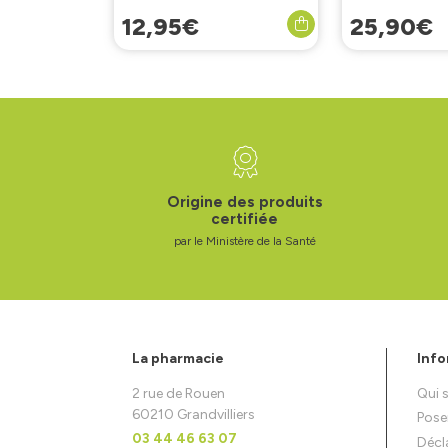
12
,
95
€
25
,
90
€
Origine des produits
certifiée
par le Ministère de la Santé
La pharmacie
Info
2 rue de Rouen
Qui
60210 Grandvilliers
Pose
03 44 46 63 07
Décla