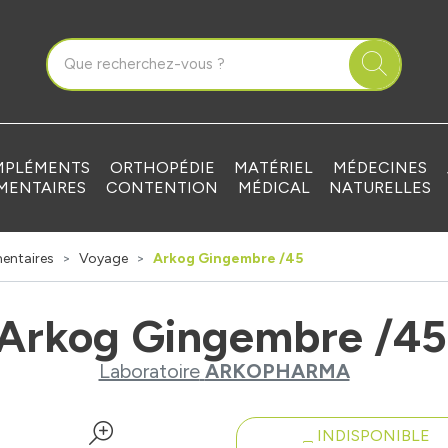
que Grandvilliers Votre pharmacie en ligne à votre service
PLÉMENTS
ORTHOPÉDIE
MATÉRIEL
MÉDECINES
MENTAIRES
CONTENTION
MÉDICAL
NATURELLES
entaires
Voyage
Arkog Gingembre /45
Arkog Gingembre /45
Laboratoire
ARKOPHARMA
INDISPONIBLE