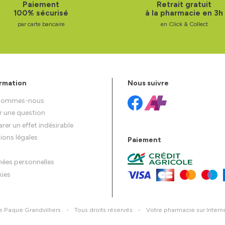
Paiement
Retrait gratuit
100% sécurisé
à la pharmacie en 3h
par carte bancaire
en Click & Collect
rmation
Nous suivre
 sommes-nous
r une question
rer un effet indésirable
ions légales
Paiement
ées personnelles
ies
 Paque Grandvilliers
-
Tous droits réservés
-
Votre pharmacie sur Intern