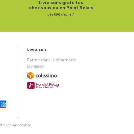
Livraisons gratuites
chez vous ou en Point Relais
dès 69€ d’achat*
Livraison
Retrait dans la pharmacie
Livraison
et avec
Apotekisto