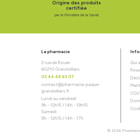
Origine des produits
certifiée
par le Ministère de la Santé
La pharmacie
Info
2 rue de Rouen
Qui
60210 Grandvilliers
Pose
03 44 46 63 07
Décla
contact
@
pharmacie-paque-
Ment
grandvilliers.fr
CGV
Lundi au vendredi
Donn
9h - 12h15 / 14h - 19h15
Cook
Samedi
9h - 12h15 / 14h - 17h
© 2026 Pharmacie