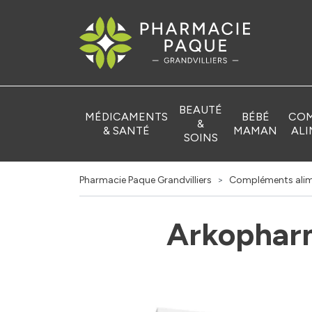
Pharmacie Pa
BEAUTÉ
MÉDICAMENTS
BÉBÉ
COM
&
& SANTÉ
MAMAN
ALI
SOINS
Pharmacie Paque Grandvilliers
Compléments alim
Arkopharm