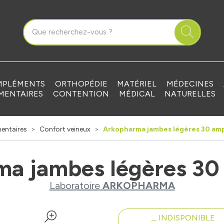
que Grandvilliers Votre pharmacie en ligne à votre service
PLÉMENTS
ORTHOPÉDIE
MATÉRIEL
MÉDECINES
MENTAIRES
CONTENTION
MÉDICAL
NATURELLES
entaires
Confort veineux
Arkopharma jambes légères 30 am
a jambes légères 30
Laboratoire
ARKOPHARMA
INDISPONIBLE