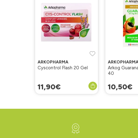
ARKOPHARMA
ARKOPHARM
Cyscontrol Flash 20 Gel
Arkog Guarana
40
11
,
90
€
10
,
50
€