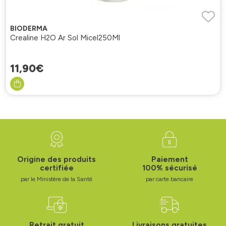
BIODERMA
Crealine H2O Ar Sol Micel250Ml
11
,
90
€
Origine des produits
Paiement
certifiée
100% sécurisé
par le Ministère de la Santé
par carte bancaire
Retrait gratuit
Livraisons gratuites