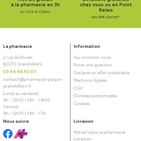
à la pharmacie en 3h
chez vous ou en Point
Relais
en Click & Collect
dès 69€ d’achat*
La pharmacie
Information
2 rue de Rouen
Qui sommes-nous
60210 Grandvilliers
Poser une question
03 44 46 63 07
Déclarer un effet indésirable
contact
@
pharmacie-paque-
Mentions légales
grandvilliers.fr
CGV
Lundi au vendredi
Données personnelles
9h - 12h15 / 14h - 19h15
Cookies
Samedi
9h - 12h15 / 14h - 17h
Nous suivre
Livraison
Retrait dans la pharmacie
Livraison