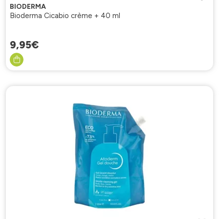
BIODERMA
Bioderma Cicabio crème + 40 ml
9
,
95
€