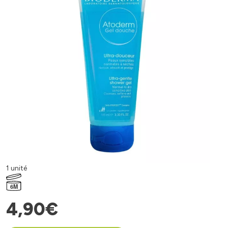
1 unité
6M
4
,
90
€