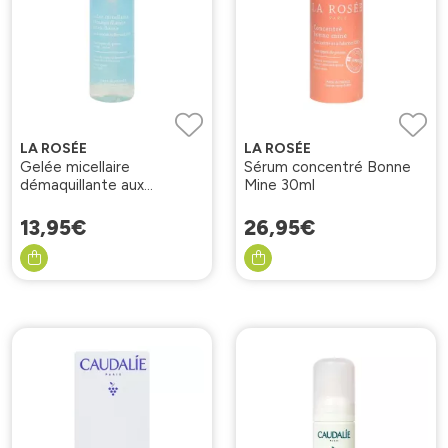
LA ROSÉE
LA ROSÉE
Gelée micellaire
Sérum concentré Bonne
démaquillante aux
Mine 30ml
hydrolats floraux 195ml
13
,
95
€
26
,
95
€