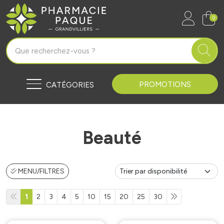
Pharmacie Paque Grandvilliers Vo
0
PROMOTIONS
CATÉGORIES
Beauté
MENU/FILTRES
1
2
3
4
5
10
15
20
25
30