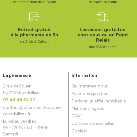
par le Ministère de la Santé
par carte bancaire
Retrait gratuit
Livraisons gratuites
à la pharmacie en 3h
chez vous ou en Point
Relais
en Click & Collect
dès 69€ d’achat*
La pharmacie
Information
2 rue de Rouen
Qui sommes-nous
60210 Grandvilliers
Poser une question
03 44 46 63 07
Déclarer un effet indésirable
contact
@
pharmacie-paque-
Mentions légales
grandvilliers.fr
CGV
Lundi au vendredi
Données personnelles
9h - 12h15 / 14h - 19h15
Cookies
Samedi