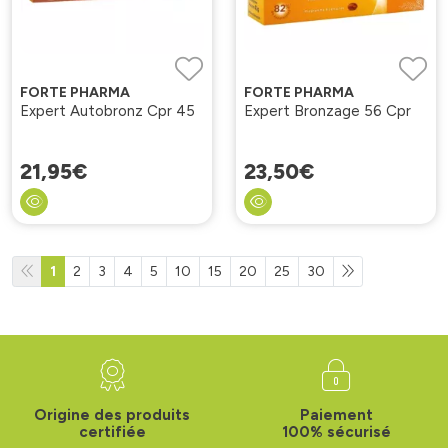
FORTE PHARMA
FORTE PHARMA
Expert Autobronz Cpr 45
Expert Bronzage 56 Cpr
21
,
95
€
23
,
50
€
1
2
3
4
5
10
15
20
25
30
Origine des produits
Paiement
certifiée
100% sécurisé