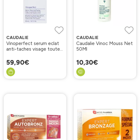
CAUDALIE
CAUDALIE
Vinoperfect serum eclat
Caudalie Vinoc Mouss Net
anti-taches visage toute
50Ml
peau 50ml
59
,
90
€
10
,
30
€